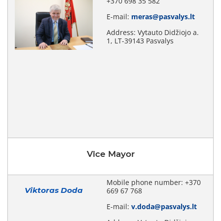
+370 698 35 582
E-mail:
meras@pasvalys.lt
Address: Vytauto Didžiojo a.
1, LT-39143 Pasvalys
Vice Mayor
Mobile phone number: +370
Viktoras Doda
669 67 768
E-mail:
v.doda@pasvalys.lt