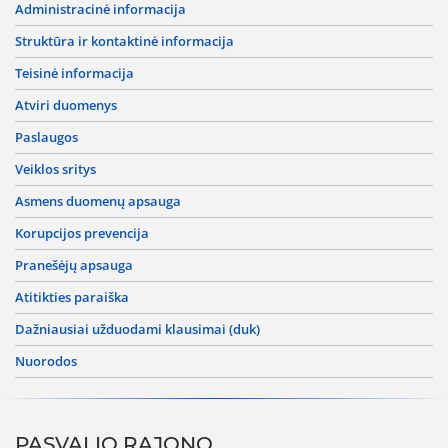
administracinė informacija
struktūra ir kontaktinė informacija
teisinė informacija
atviri duomenys
paslaugos
veiklos sritys
asmens duomenų apsauga
korupcijos prevencija
pranešėjų apsauga
atitikties paraiška
dažniausiai užduodami klausimai (duk)
nuorodos
PASVALIO RAJONO