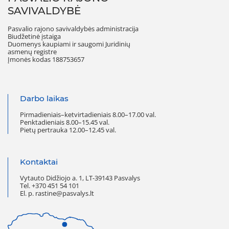
SAVIVALDYBĖ
Pasvalio rajono savivaldybės administracija
Biudžetinė įstaiga
Duomenys kaupiami ir saugomi Juridinių
asmenų registre
Įmonės kodas 188753657
Darbo laikas
Pirmadieniais–ketvirtadieniais 8.00–17.00 val.
Penktadieniais 8.00–15.45 val.
Pietų pertrauka 12.00–12.45 val.
Kontaktai
Vytauto Didžiojo a. 1, LT-39143 Pasvalys
Tel. +370 451 54 101
El. p. rastine@pasvalys.lt