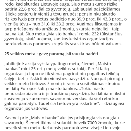
rodo, kad skurdas Lietuvoje auga. Šiuo metu skurdo riziką
patiria 22,6 proc. šalies gyventojų. Labiausiai pažeidžiamos
išlieka senjorų ir vienišų tėvų grupės: pensininkų skurdo
rizikos lygis per metus padidėjo nuo 39,9 proc. iki 43,3 proc., o
vienišų tėvų – nuo 31,6 iki 33,2 proc. Augimas fiksuojamas ir
tarp priešpensinio amžiaus žmonių, skursta neįgalieji, taip
pat vaikai. Šiuo metu „Maisto bankas“ remia 232 tūkstančius
gyventojų, skaičiuojama, kad kas ketvirtas organizacijos
perduodamas paramos krepšelis yra skirtas būtent vaikams.
25 veiklos metai: gavę paramą įsitraukia padėti
Jubiliejinė akcija vyksta ypatingu metu, šiemet „Maisto
bankas“ mini 25-erių metų veiklos sukaktį. Per šį laiką
organizacija tapo ne tik viena pagrindinių pagalbos teikėjų
šalyje, bet ir išskirtiniu vienybės pavyzdžiu. Nuo pat pirmųjų
veiklos metų Lietuvos žmonių ir verslo susitelkimas stebino
net kitų Europos šalių maisto bankus. „Tokio masto
bendradarbiavimo ir įsitraukimo pavyzdžių, kai kilniam tikslui
susivienija visuomenė, savanoriai, verslas, iki šiol retai kur
galima pamatyti. Todėl čia Lietuva yra išskirtinė“, – džiaugiasi
organizacijos vadovas.
Kasmet prie „Maisto banko“ akcijos prisijungia vis daugiau
savanorių. Šiemet tikimasi sulaukti beveik 7000 žmonių, kurie
beveik vienu metu darbuosis parduotuvėse visoje Lietuvoje.