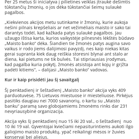
Per 25 metus ši iniciatyva į pilietines veiklas įtraukė dešimtis
tūkstančių žmonių, o jos dėka tūkstančiai šeimų sulaukė
pagalbos.
„Kiekvienos akcijos metu sutinkame ir žmonių, kurie aukoja
nešini pilnais krepšeliais ar net vežimėliais maisto ir sako tai
darantys todėl, kad kažkada patys sulaukė pagalbos. Jau
užaugo ištisa karta, kurios vaikystėje pilnesnės lėkštės būdavo
„Maisto banko“ dėka. Šiandien tie žmonės patys augina savo
vaikus ir rodo jiems dalijimosi pavyzdį, nes kaip niekas kitas
gerai supranta kiek daug reiškia storesni blynai ant stalo ar
diena, kai pietums ne tik bulvės. Tai stipriausias įrodymas,
kad pagalba kuria pokytį, žmonės atsistoja ant kojų ir grįžta
padėti kitiems“, – dalijasi „Maisto banko“ vadovas.
Kur ir kaip prisidėti jau šį savaitgalį
Šį penktadienį ir šeštadienį „Maisto banko“ akcija vyks 409
parduotuvėse, 75 Lietuvos miestuose ir miesteliuose. Pirkėjus
pasitiks daugiau nei 7000 savanorių, o kartu su „Maisto
banku“ paramą savo globojamiems žmonėms rinks dar 231
nevyriausybinė organizacija.
Akcija vyks šį penktadienį nuo 15 iki 20 val., o šeštadienį nuo
10 iki 19 val. Gyventojai kviečiami nepasiturintiems aukoti ilgo
galiojimo maisto produktų, ypač reikalingi mėsos ir žuvies
konservai bei aliejus.