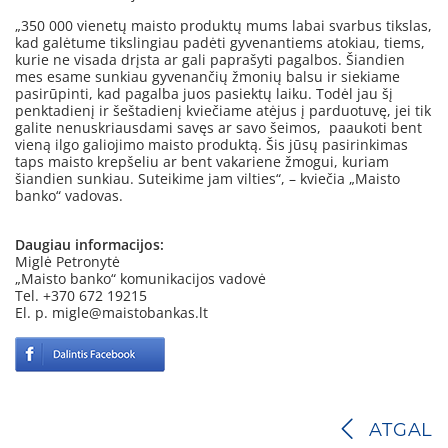
„350 000 vienetų maisto produktų mums labai svarbus tikslas,
kad galėtume tikslingiau padėti gyvenantiems atokiau, tiems,
kurie ne visada drįsta ar gali paprašyti pagalbos. Šiandien
mes esame sunkiau gyvenančių žmonių balsu ir siekiame
pasirūpinti, kad pagalba juos pasiektų laiku. Todėl jau šį
penktadienį ir šeštadienį kviečiame atėjus į parduotuvę, jei tik
galite nenuskriausdami savęs ar savo šeimos, paaukoti bent
vieną ilgo galiojimo maisto produktą. Šis jūsų pasirinkimas
taps maisto krepšeliu ar bent vakariene žmogui, kuriam
šiandien sunkiau. Suteikime jam vilties“, – kviečia „Maisto
banko“ vadovas.
Daugiau informacijos:
Miglė Petronytė
„Maisto banko“ komunikacijos vadovė
Tel. +370 672 19215
El. p. migle@maistobankas.lt
ATGAL