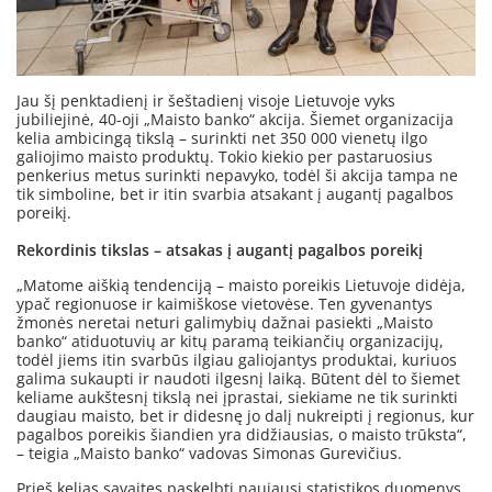
Jau šį penktadienį ir šeštadienį visoje Lietuvoje vyks
jubiliejinė, 40-oji „Maisto banko“ akcija. Šiemet organizacija
kelia ambicingą tikslą – surinkti net 350 000 vienetų ilgo
galiojimo maisto produktų. Tokio kiekio per pastaruosius
penkerius metus surinkti nepavyko, todėl ši akcija tampa ne
tik simboline, bet ir itin svarbia atsakant į augantį pagalbos
poreikį.
Rekordinis tikslas – atsakas į augantį pagalbos poreikį
„Matome aiškią tendenciją – maisto poreikis Lietuvoje didėja,
ypač regionuose ir kaimiškose vietovėse. Ten gyvenantys
žmonės neretai neturi galimybių dažnai pasiekti „Maisto
banko“ atiduotuvių ar kitų paramą teikiančių organizacijų,
todėl jiems itin svarbūs ilgiau galiojantys produktai, kuriuos
galima sukaupti ir naudoti ilgesnį laiką. Būtent dėl to šiemet
keliame aukštesnį tikslą nei įprastai, siekiame ne tik surinkti
daugiau maisto, bet ir didesnę jo dalį nukreipti į regionus, kur
pagalbos poreikis šiandien yra didžiausias, o maisto trūksta“,
– teigia „Maisto banko“ vadovas Simonas Gurevičius.
Prieš kelias savaites paskelbti naujausi statistikos duomenys