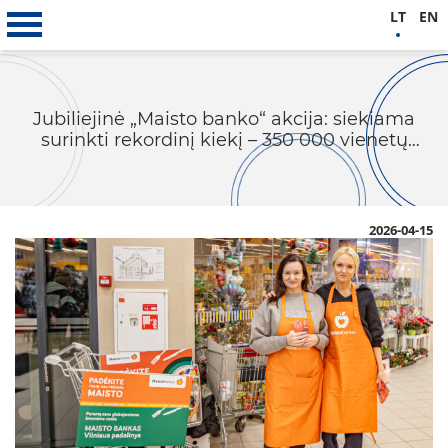
LT
EN
Jubiliejinė „Maisto banko“ akcija: siekiama
surinkti rekordinį kiekį – 350 000 vienetų
maisto
2026-04-15