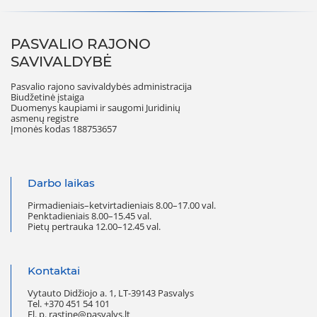
PASVALIO RAJONO
SAVIVALDYBĖ
Pasvalio rajono savivaldybės administracija
Biudžetinė įstaiga
Duomenys kaupiami ir saugomi Juridinių
asmenų registre
Įmonės kodas 188753657
Darbo laikas
Pirmadieniais–ketvirtadieniais 8.00–17.00 val.
Penktadieniais 8.00–15.45 val.
Pietų pertrauka 12.00–12.45 val.
Kontaktai
Vytauto Didžiojo a. 1, LT-39143 Pasvalys
Tel. +370 451 54 101
El. p. rastine@pasvalys.lt