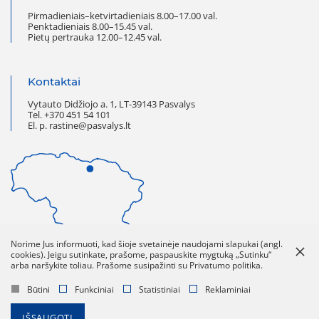
Pirmadieniais–ketvirtadieniais 8.00–17.00 val.
Penktadieniais 8.00–15.45 val.
Pietų pertrauka 12.00–12.45 val.
Kontaktai
Vytauto Didžiojo a. 1, LT-39143 Pasvalys
Tel. +370 451 54 101
El. p. rastine@pasvalys.lt
Norime Jus informuoti, kad šioje svetainėje naudojami slapukai (angl.
cookies). Jeigu sutinkate, prašome, paspauskite mygtuką „Sutinku“
arba naršykite toliau. Prašome susipažinti su Privatumo politika.
Norėdami pamatyti detalų
žemėlapį paspauskite
ant paveikslėlio
Būtini
Funkciniai
Statistiniai
Reklaminiai
IŠSAUGOTI