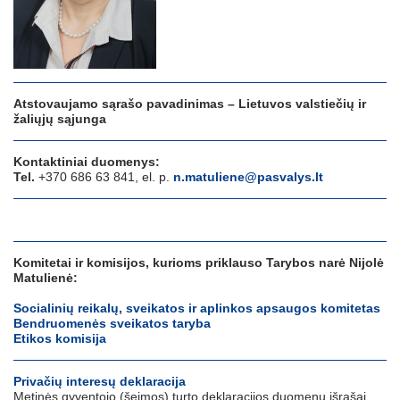
Atstovaujamo sąrašo pavadinimas – Lietuvos valstiečių ir
žaliųjų sąjunga
Kontaktiniai duomenys:
Tel.
+370 686 63 841, el. p.
n.matuliene@pasvalys.lt
Komitetai ir komisijos, kurioms priklauso Tarybos narė Nijolė
Matulienė:
Socialinių reikalų, sveikatos ir aplinkos apsaugos komitetas
Bendruomenės sveikatos taryba
Etikos komisija
Privačių interesų deklaracija
Metinės gyventojo (šeimos) turto deklaracijos duomenų išrašai