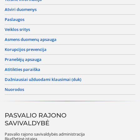
atviri duomenys
paslaugos
veiklos sritys
asmens duomenų apsauga
korupcijos prevencija
pranešėjų apsauga
atitikties paraiška
dažniausiai užduodami klausimai (duk)
nuorodos
PASVALIO RAJONO
SAVIVALDYBĖ
Pasvalio rajono savivaldybės administracija
Biudžetinė įstaiga