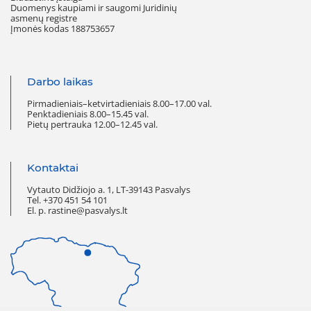
Duomenys kaupiami ir saugomi Juridinių
asmenų registre
Įmonės kodas 188753657
Darbo laikas
Pirmadieniais–ketvirtadieniais 8.00–17.00 val.
Penktadieniais 8.00–15.45 val.
Pietų pertrauka 12.00–12.45 val.
Kontaktai
Vytauto Didžiojo a. 1, LT-39143 Pasvalys
Tel. +370 451 54 101
El. p. rastine@pasvalys.lt