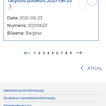
Tarybos posėdis 2021-06-23
Data:
2021-06-23
Numeris:
20210623
Būsena:
Baigtas
1
2
3
4
5
6
7
8
9
ATGAL
administracinė informacija
struktūra ir kontaktinė informacija
teisinė informacija