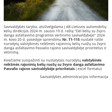
Savivaldybės taryba, atsižvelgdama į AB Lietuvos automobilių
kelių direkcijos 2024 m. sausio 19 d. raštą "Dėl kelių su žvyro
danga asfaltavimo programos vertinimo savivaldybėje" 2024
m. kovo 20 d. posėdyje sprendimu
Nr. T1-115
nustatė rašte
nurodytų valstybinės reikšmės rajoninių kelių ruožų su žvyro
danga asfaltavimo Pasvalio rajono savivaldybėje prioritetus ir
vetinimą.
Kviečiame susipažinti su nustatytais nurodytų
valstybinės
reikšmės rajoninių kelių ruožų su žvyro danga asfaltavimo
Pasvalio rajono savivaldybėje prioritetais
(.excel formatu)
Savivaldybės administracijos informacija