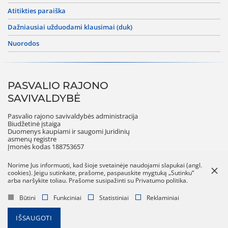
atitikties paraiška
dažniausiai užduodami klausimai (duk)
nuorodos
PASVALIO RAJONO
SAVIVALDYBĖ
Pasvalio rajono savivaldybės administracija
Biudžetinė įstaiga
Duomenys kaupiami ir saugomi Juridinių
asmenų registre
Įmonės kodas 188753657
Norime Jus informuoti, kad šioje svetainėje naudojami slapukai (angl.
cookies). Jeigu sutinkate, prašome, paspauskite mygtuką „Sutinku“
arba naršykite toliau. Prašome susipažinti su Privatumo politika.
Darbo laikas
Būtini
Funkciniai
Statistiniai
Reklaminiai
Pirmadieniais–ketvirtadieniais 8.00–17.00 val.
Penktadieniais 8.00–15.45 val.
Pietų pertrauka 12.00–12.45 val.
IŠSAUGOTI