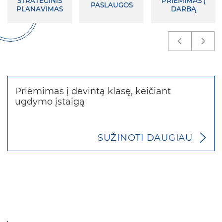
STRATEGINIS
PRIĖMIMAS Į
PASLAUGOS
PLANAVIMAS
DARBĄ
Priėmimas į devintą klasę, keičiant
ugdymo įstaigą
SUŽINOTI DAUGIAU