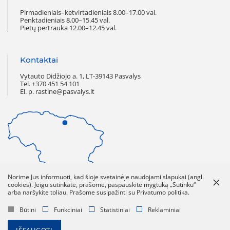
Pirmadieniais–ketvirtadieniais 8.00–17.00 val.
Penktadieniais 8.00–15.45 val.
Pietų pertrauka 12.00–12.45 val.
Kontaktai
Vytauto Didžiojo a. 1, LT-39143 Pasvalys
Tel. +370 451 54 101
El. p. rastine@pasvalys.lt
Norime Jus informuoti, kad šioje svetainėje naudojami slapukai (angl.
cookies). Jeigu sutinkate, prašome, paspauskite mygtuką „Sutinku“
arba naršykite toliau. Prašome susipažinti su Privatumo politika.
Norėdami pamatyti detalų
žemėlapį paspauskite
ant paveikslėlio
Būtini
Funkciniai
Statistiniai
Reklaminiai