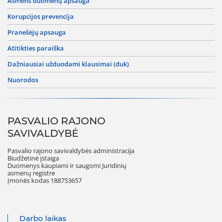
asmens duomenų apsauga
korupcijos prevencija
pranešėjų apsauga
atitikties paraiška
dažniausiai užduodami klausimai (duk)
nuorodos
PASVALIO RAJONO
SAVIVALDYBĖ
Pasvalio rajono savivaldybės administracija
Biudžetinė įstaiga
Duomenys kaupiami ir saugomi Juridinių
asmenų registre
Įmonės kodas 188753657
Darbo laikas